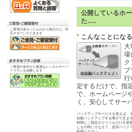
公開しているホ
た.....
ご要望の多かったものから検討の上、対
応させていただきます
こんなことになる
大
場
ク
ご希望の条件から最適なレンタルサーバ
プ
ープランを診断します
行
定するだけで、指
で、ホームページ
く、安心してサー
バックアップサービスを使えば、 
自動バックアップする事ができます
時間にご指定のファイルだけを更新
しもの時にそなえて、是非バック
利用ください