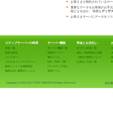
お客さまが契約されているサー
重要なデータをお客様のお手元
能となるほか、 簡易な
ディザ
お客さまサーバにデータをリス
ステップサーバーの特長
サーバー機能
料金とお支払い
特長一覧
サーバー機能一覧
全プラン料金一覧
格安な料金
WEBサーバー
BB1～BB5料金と詳細
バックボーン
電子メール
ご契約の更新について
つかえるメンバーズページ
CGI・PHP・DB
お支払い方法一覧
F
独自ドメインを無料設定
ワンステップCGI
無料お試し期間がたっぷり
管理ツール
Copyright © 2004-2017 STEP SERVER All Rights Reserved.
会社概