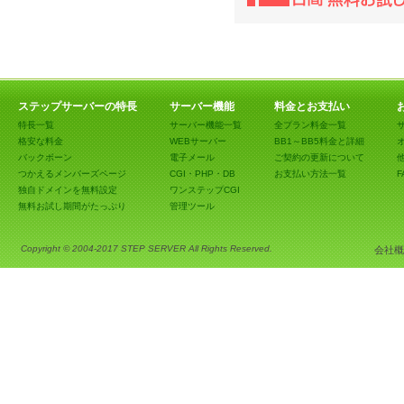
ステップサーバーの特長
サーバー機能
料金とお支払い
特長一覧
サーバー機能一覧
全プラン料金一覧
格安な料金
WEBサーバー
BB1～BB5料金と詳細
バックボーン
電子メール
ご契約の更新について
つかえるメンバーズページ
CGI・PHP・DB
お支払い方法一覧
F
独自ドメインを無料設定
ワンステップCGI
無料お試し期間がたっぷり
管理ツール
Copyright © 2004-2017 STEP SERVER All Rights Reserved.
会社概