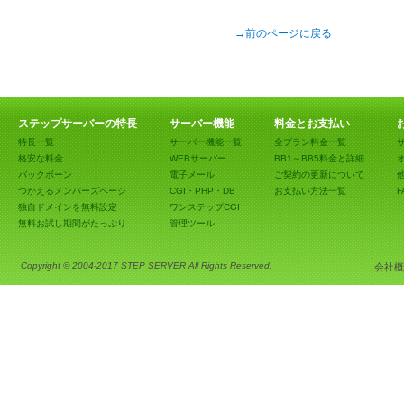
→前のページに戻る
ステップサーバーの特長
サーバー機能
料金とお支払い
特長一覧
サーバー機能一覧
全プラン料金一覧
格安な料金
WEBサーバー
BB1～BB5料金と詳細
バックボーン
電子メール
ご契約の更新について
つかえるメンバーズページ
CGI・PHP・DB
お支払い方法一覧
F
独自ドメインを無料設定
ワンステップCGI
無料お試し期間がたっぷり
管理ツール
Copyright © 2004-2017 STEP SERVER All Rights Reserved.
会社概