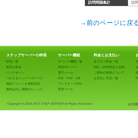
訪問間隔集計
訪
→前のページに戻
ステップサーバーの特長
サーバー機能
料金とお支払い
特長一覧
サーバー機能一覧
全プラン料金一覧
格安な料金
WEBサーバー
BB1～BB5料金と詳細
バックボーン
電子メール
ご契約の更新について
つかえるメンバーズページ
CGI・PHP・DB
お支払い方法一覧
F
独自ドメインを無料設定
ワンステップCGI
無料お試し期間がたっぷり
管理ツール
Copyright © 2004-2017 STEP SERVER All Rights Reserved.
会社概