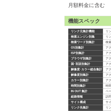
月額料金に含む
機能スペック
リンク元集計機能
リ
検索エンジン別集
リ
検索ワード別集計
検
OS別集計
ア
ISP別集計
ア
ブラウザ別集計
ア
国･言語別集計
ア
解像度･カラー総合集計
ア
解像度別集計
ア
カラー別集計
ア
時間別集計
時
IN OUT 集計
ペ
経路情報
訪
サイト構成
サ
リンク先集計
リ