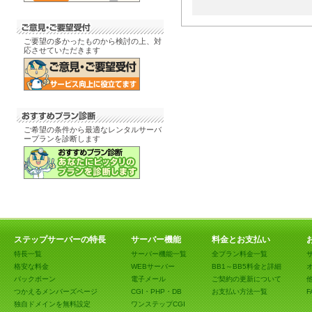
ご要望の多かったものから検討の上、対
応させていただきます
ご希望の条件から最適なレンタルサーバ
ープランを診断します
ステップサーバーの特長
サーバー機能
料金とお支払い
特長一覧
サーバー機能一覧
全プラン料金一覧
格安な料金
WEBサーバー
BB1～BB5料金と詳細
バックボーン
電子メール
ご契約の更新について
つかえるメンバーズページ
CGI・PHP・DB
お支払い方法一覧
F
独自ドメインを無料設定
ワンステップCGI