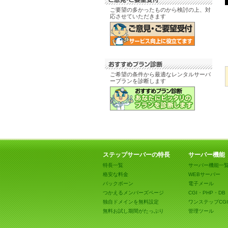
ご要望の多かったものから検討の上、対
応させていただきます
ご希望の条件から最適なレンタルサーバ
ープランを診断します
ステップサーバーの特長
サーバー機能
特長一覧
サーバー機能一
格安な料金
WEBサーバー
バックボーン
電子メール
つかえるメンバーズページ
CGI・PHP・DB
独自ドメインを無料設定
ワンステップCGI
無料お試し期間がたっぷり
管理ツール