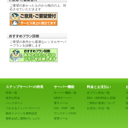
ご要望の多かったものから検討の上、対
応させていただきます
ご希望の条件から最適なレンタルサーバ
ープランを診断します
ステップサーバーの特長
サーバー機能
料金とお支払い
特長一覧
サーバー機能一覧
全プラン料金一覧
格安な料金
WEBサーバー
BB1～BB5料金と詳細
バックボーン
電子メール
ご契約の更新について
つかえるメンバーズページ
CGI・PHP・DB
お支払い方法一覧
F
独自ドメインを無料設定
ワンステップCGI
無料お試し期間がたっぷり
管理ツール