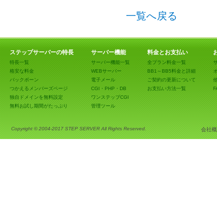
一覧へ戻る
ステップサーバーの特長
サーバー機能
料金とお支払い
特長一覧
サーバー機能一覧
全プラン料金一覧
格安な料金
WEBサーバー
BB1～BB5料金と詳細
バックボーン
電子メール
ご契約の更新について
つかえるメンバーズページ
CGI・PHP・DB
お支払い方法一覧
F
独自ドメインを無料設定
ワンステップCGI
無料お試し期間がたっぷり
管理ツール
Copyright © 2004-2017 STEP SERVER All Rights Reserved.
会社概