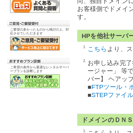
尚、独自ドメイン
お客様側でドメイ
す。
ご要望の多かったものから検討の上、対
応させていただきます
HPを他社サーバ
1.
こちら
より、ス
2.
お申し込み完了
ご希望の条件から最適なレンタルサーバ
ージャー」 等
ープランを診断します
バー】 ヘアッ
■
FTPツール・
■
STEPファイ
ドメインのＤＮＳ
1.
こちらより、ス