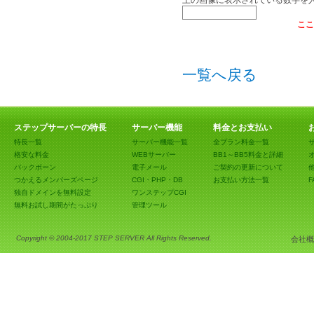
上の画像に表示されている数字を
ここ
一覧へ戻る
ステップサーバーの特長
サーバー機能
料金とお支払い
特長一覧
サーバー機能一覧
全プラン料金一覧
格安な料金
WEBサーバー
BB1～BB5料金と詳細
バックボーン
電子メール
ご契約の更新について
つかえるメンバーズページ
CGI・PHP・DB
お支払い方法一覧
F
独自ドメインを無料設定
ワンステップCGI
無料お試し期間がたっぷり
管理ツール
Copyright © 2004-2017 STEP SERVER All Rights Reserved.
会社概