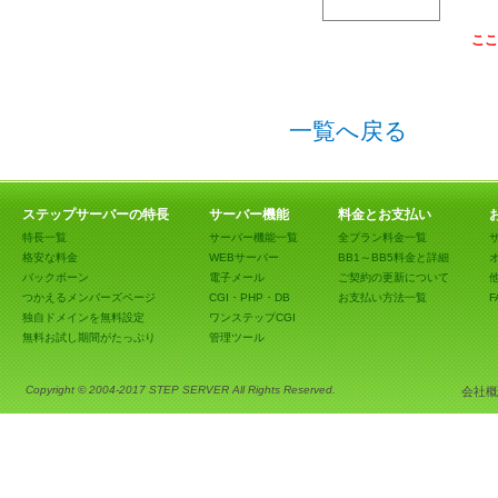
ここ
一覧へ戻る
ステップサーバーの特長
サーバー機能
料金とお支払い
特長一覧
サーバー機能一覧
全プラン料金一覧
格安な料金
WEBサーバー
BB1～BB5料金と詳細
バックボーン
電子メール
ご契約の更新について
つかえるメンバーズページ
CGI・PHP・DB
お支払い方法一覧
F
独自ドメインを無料設定
ワンステップCGI
無料お試し期間がたっぷり
管理ツール
Copyright © 2004-2017 STEP SERVER All Rights Reserved.
会社概