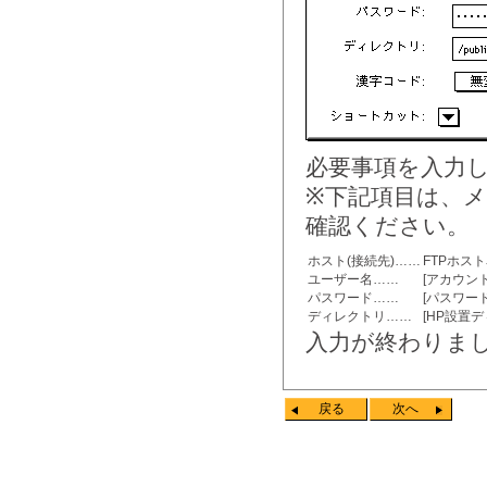
必要事項を入力
※下記項目は、
確認ください。
ホスト(接続先)……
FTPホス
ユーザー名……
[アカウン
パスワード……
[パスワー
ディレクトリ……
[HP設置
入力が終わりま
戻る
次へ