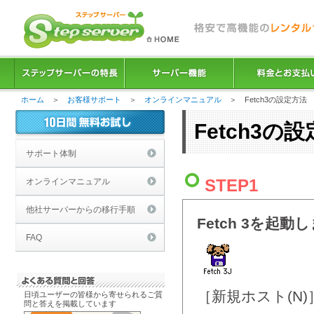
ホーム
＞
お客様サポート
＞
オンラインマニュアル
＞ Fetch3の設定方法
Fetch3の
サポート体制
STEP1
オンラインマニュアル
他社サーバーからの移行手順
Fetch 3を起動
FAQ
［新規ホスト(N
日頃ユーザーの皆様から寄せられるご質
問と答えを掲載しています