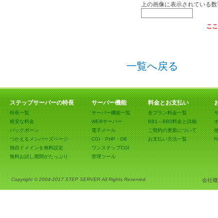
上の画像に表示されている数
ここ
一覧へ戻る
ステップサーバーの特長
サーバー機能
料金とお支払い
特長一覧
サーバー機能一覧
全プラン料金一覧
格安な料金
WEBサーバー
BB1～BB5料金と詳細
バックボーン
電子メール
ご契約の更新について
つかえるメンバーズページ
CGI・PHP・DB
お支払い方法一覧
F
独自ドメインを無料設定
ワンステップCGI
無料お試し期間がたっぷり
管理ツール
Copyright © 2004-2017 STEP SERVER All Rights Reserved.
会社概