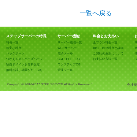
一覧へ戻る
ステップサーバーの特長
サーバー機能
料金とお支払い
特長一覧
サーバー機能一覧
全プラン料金一覧
格安な料金
WEBサーバー
BB1～BB5料金と詳細
バックボーン
電子メール
ご契約の更新について
つかえるメンバーズページ
CGI・PHP・DB
お支払い方法一覧
F
独自ドメインを無料設定
ワンステップCGI
無料お試し期間がたっぷり
管理ツール
Copyright © 2004-2017 STEP SERVER All Rights Reserved.
会社概