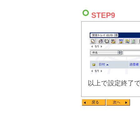
STEP9
以上で設定終了
戻る
次へ