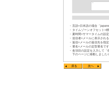
・
言語=日本語の場合「japane
・
タイムゾーンオフセット=標
・
夏時間=サマータイムの設
・
送信者=メールに表示され
・
返信=メールの返信先を指
・
署名=メールの定型署名で
・
各項目の設定を入力して「
下のページに移動しました
戻る
次へ