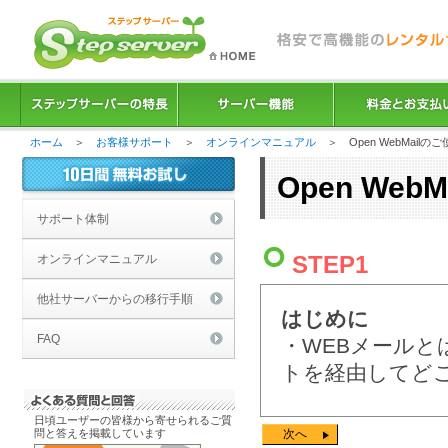
ホーム
＞
お客様サポート
＞
オンラインマニュアル
＞ Open WebMailの
Open We
サポート体制
STEP1
オンラインマニュアル
他社サーバーからの移行手順
はじめに
FAQ
・WEBメールとは、
トを経由してど
日頃ユーザーの皆様から寄せられるご質
問と答えを掲載しています
次へ