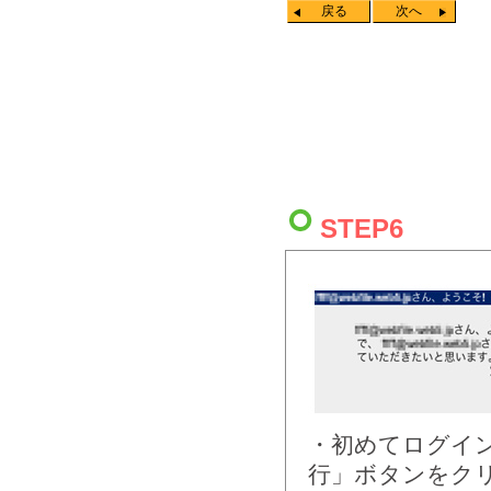
戻る
次へ
STEP6
・初めてログイ
行」ボタンをク